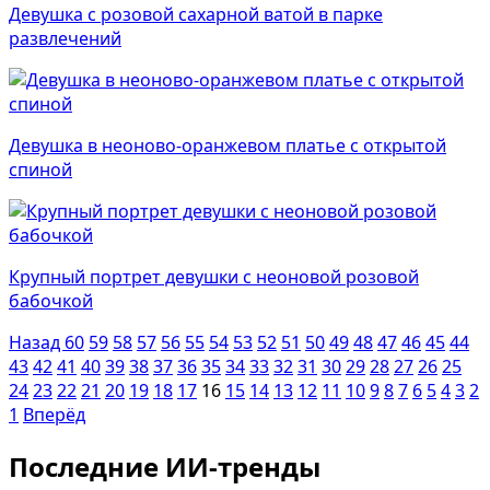
Девушка с розовой сахарной ватой в парке
развлечений
Девушка в неоново-оранжевом платье с открытой
спиной
Крупный портрет девушки с неоновой розовой
бабочкой
Назад
60
59
58
57
56
55
54
53
52
51
50
49
48
47
46
45
44
43
42
41
40
39
38
37
36
35
34
33
32
31
30
29
28
27
26
25
24
23
22
21
20
19
18
17
16
15
14
13
12
11
10
9
8
7
6
5
4
3
2
1
Вперёд
Последние ИИ-тренды