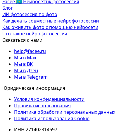
Facee
🇰🇿
Нейросеттік фотосессия
Блог
ИИ фотосессия по фото
Как делать совместные нейрофотосессии
Как оживить фото с помощью нейросети
Что такое нейрофотосессия
Связаться с нами
help@facee.ru
Мы в Max
Мы в ВК
Мы в Дзен
Мы в Telegram
Юридическая информация
Условия конфиденциальности
Правила использования
Политика обработки персональных данных
Политика использования Cookie
ИНН 271402314697