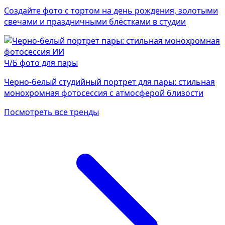
Создайте фото с тортом на день рождения, золотыми
свечами и праздничными блёстками в студии
Ч/Б фото для пары
Черно-белый студийный портрет для пары: стильная
монохромная фотосессия с атмосферой близости
Посмотреть все тренды