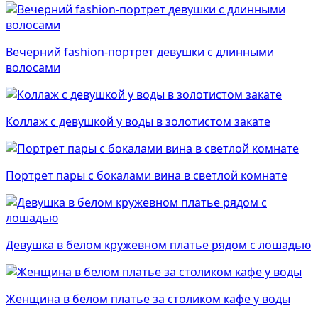
Вечерний fashion-портрет девушки с длинными
волосами
Коллаж с девушкой у воды в золотистом закате
Портрет пары с бокалами вина в светлой комнате
Фотосессия в студии
Девушка в белом кружевном платье рядом с лошадью
Женщина в белом платье за столиком кафе у воды