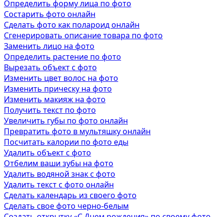
Определить форму лица по фото
Состарить фото онлайн
Сделать фото как полароид онлайн
Сгенерировать описание товара по фото
Заменить лицо на фото
Определить растение по фото
Вырезать объект с фото
Изменить цвет волос на фото
Изменить прическу на фото
Изменить макияж на фото
Получить текст по фото
Увеличить губы по фото онлайн
Превратить фото в мультяшку онлайн
Посчитать калории по фото еды
Удалить объект с фото
Отбелим ваши зубы на фото
Удалить водяной знак с фото
Удалить текст с фото онлайн
Сделать календарь из своего фото
Сделать свое фото черно-белым
Создать открытку «С Днем рождения» по своему фото