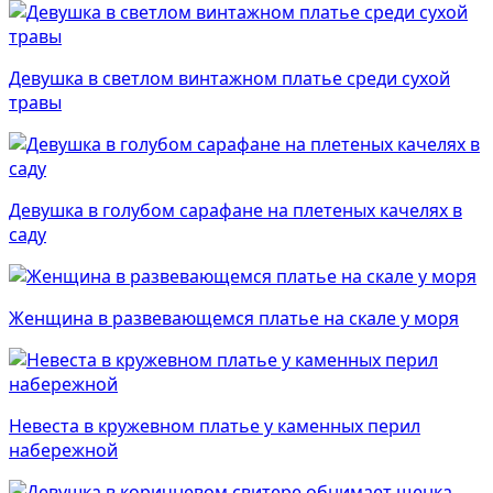
Девушка в светлом винтажном платье среди сухой
травы
Девушка в голубом сарафане на плетеных качелях в
саду
Женщина в развевающемся платье на скале у моря
Невеста в кружевном платье у каменных перил
набережной