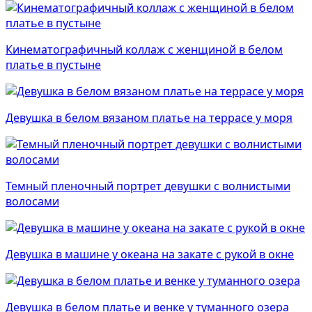
Кинематографичный коллаж с женщиной в белом
платье в пустыне
Девушка в белом вязаном платье на террасе у моря
Темный пленочный портрет девушки с волнистыми
волосами
Девушка в машине у океана на закате с рукой в окне
Девушка в белом платье и венке у туманного озера