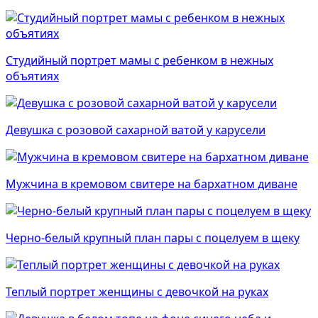
В образе вампира
В образе гангст
Алиса в Стране чудес
К 1 сентября
С мотоциклом
Для актрисы
Студийный портрет мамы с ребенком в нежных
В образе ведьмы
Для парикмахер
объятиях
Показать все
Девушка с розовой сахарной ватой у карусели
Популярное
Мужчина в кремовом свитере на бархатном диване
Черно-белый крупный план пары с поцелуем в щеку
Теплый портрет женщины с девочкой на руках