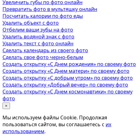
Увеличить губы по фото онлайн
Превратить фото в мультяшку онлайн
Посчитать калории по фото еды
Удалить объект с фото
Отбелим ваши зубы на фото
Удалить водяной знак с фото
Удалить текст с фото онлайн
Сделать календарь из своего фото
Сделать свое фото черно-белым
Создать открытку «С Днем рождения» по своему фото
Создать открытку «С Днем матери» по своему фото
Создать открытку «С добрым утром» по своему фото
Создать открытку «Добрый вечер» по своему фото
Создать открытку «С Днем космонавтики» по своему
фото
×
Мы используем файлы Cookie. Продолжая
пользоваться сайтом, вы соглашаетесь с
их
использованием
.