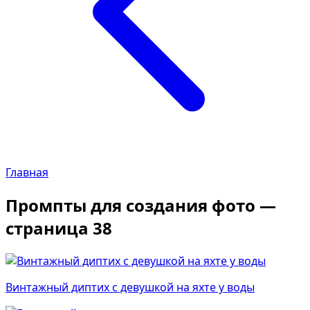
Описание изображения
Удалить фон
Улучшить качество фото
Решить задачу п
Определить цветотип
Типаж по Кибби
Мужская причёска
Изменить причё
Замена лица
Изменить цвет в
Текст по фото
Калории по фото
ИИ-редактор фото
Удалить объект
Возраст по фото
Описание товар
Главная
Состарить фото
Изменить макия
Промпты для создания фото —
Фото в мультяшку
Типаж по Ларсо
страница 38
Фото как полароид
Вырезать объек
Отбелить зубы
Удалить текст
Удалить водяной знак
Увеличить губы
Винтажный диптих с девушкой на яхте у воды
Календарь из фото
Чёрно-белое фо