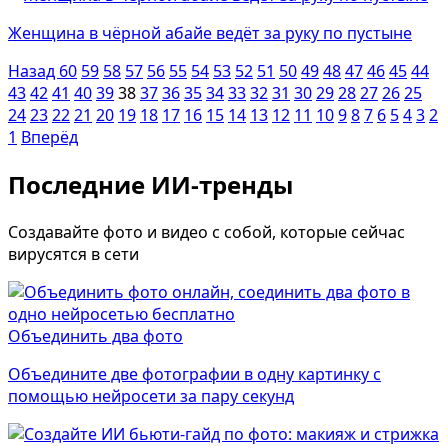
Женщина в чёрной абайе ведёт за руку по пустыне
Назад
60
59
58
57
56
55
54
53
52
51
50
49
48
47
46
45
44
43
42
41
40
39
38
37
36
35
34
33
32
31
30
29
28
27
26
25
24
23
22
21
20
19
18
17
16
15
14
13
12
11
10
9
8
7
6
5
4
3
2
1
Вперёд
Последние ИИ-тренды
Создавайте фото и видео с собой, которые сейчас
вирусятся в сети
Объединить два фото
Объедините две фотографии в одну картинку с
помощью нейросети за пару секунд