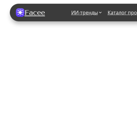
Facee
ИИ-тренды
Каталог пр
Все фотосессии
В зеркале
В шубе
Хэллоуин
В корсете
В свадебном платье
В джинса
В студии
У ёлки
На конференции
В стиле р
Королевская
В школе
На подиуме
Для мужчи
Летний вайб
В образе
Алиса в Стране чудес
К 1 сентя