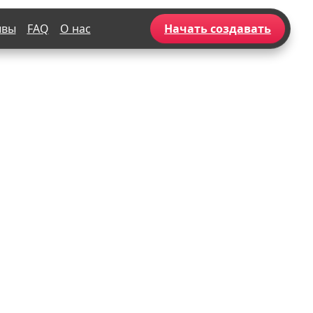
ывы
FAQ
О нас
Начать создавать
Популярное