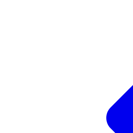
Для актрисы
В образе
Показать все