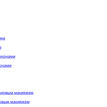
е
конами
довым макияжем