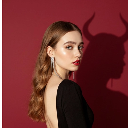
В образе вампира
В образе гангстера
Алиса в Стране чудес
К 1 сентября
С мотоциклом
Для актрисы
В образе ведьмы
Для парикмахера
Показать все
Популярное