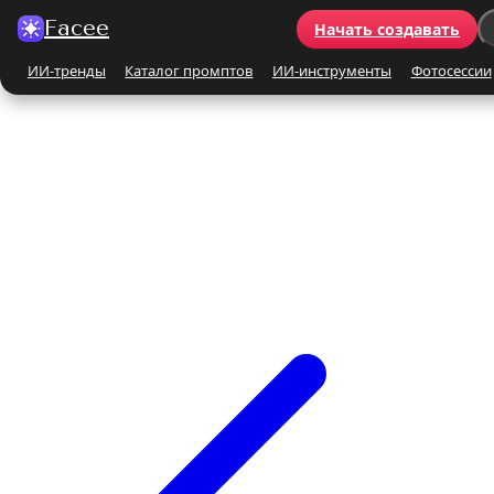
Facee
Начать создавать
ИИ-тренды
Каталог промптов
ИИ-инструменты
Фотосессии
Все ИИ-тренды
ПО КАТЕГОРИЯМ
Для женщин
Для мужчин
Парные
Семейные
Бьюти-портрет
Винтаж и ретро
Бежевые и кремовые
Кинематографичные
На природе
На море
Чёрно-белые
Праздники
Поцелуй
Y2K
С автомобилем
С цветами
С животными
Для детей
Все ИИ-инструменты