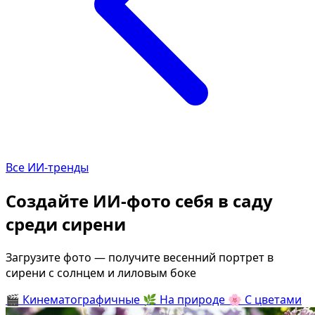
Определить растение
Коллаж из фото
Форма лица
Все фотосессии
В зеркале
В шубе
Страшные фильмы
Хэллоуин
В корсете
В клубе
В свадебном платье
В джинсах
Все ИИ-тренды
Женская в пиджаке
В студии
У ёлки
Деловая женщина в 
Создайте ИИ-фото себя в саду
На конференции
В стиле ретро
среди сирени
Осень
Королевская
В школе
На даче
Загрузите фото — получите весенний портрет в
сирени с солнцем и лиловым боке
На подиуме
Для мужчин от 50-60 
🎬
Кинематографичные
🌿
На природе
🌸
С цветами
Формула 1
Летний вайб