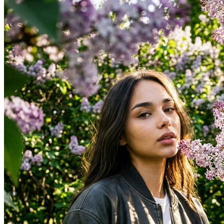
В образе вампира
В образе гангстера
Алиса в Стране чудес
К 1 сентября
С мотоциклом
Для актрисы
В образе ведьмы
Для парикмахера
Показать все
Популярное