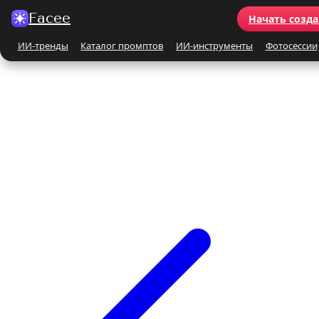
Facee
Начать созда
ИИ-тренды
Каталог промптов
ИИ-инструменты
Фотосессии
Все ИИ-тренды
ПО КАТЕГОРИЯМ
Для женщин
Для мужчин
Парные
Семейные
Бьюти-портрет
Винтаж и ретро
Бежевые и кремовые
Кинематографичные
На природе
На море
Чёрно-белые
Праздники
Поцелуй
Y2K
С автомобилем
С цветами
С животными
Для детей
Все ИИ-инструменты