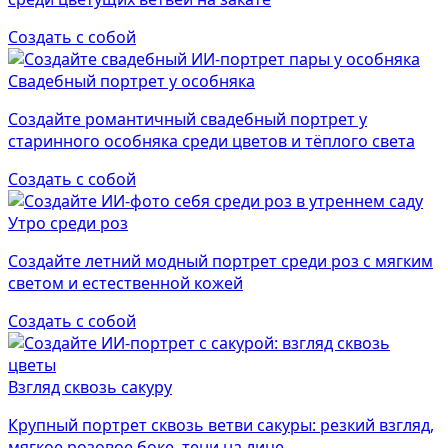
Создать с собой
Свадебный портрет у особняка
Создайте романтичный свадебный портрет у
старинного особняка среди цветов и тёплого света
Создать с собой
Утро среди роз
Создайте летний модный портрет среди роз с мягким
светом и естественной кожей
Создать с собой
Взгляд сквозь сакуру
Крупный портрет сквозь ветви сакуры: резкий взгляд,
мягкое розовое боке, тени на лице