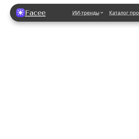
Facee
ИИ-тренды
Каталог пр
Все фотосессии
В зеркале
В шубе
Хэллоуин
В корсете
В свадебном платье
В джинса
В студии
У ёлки
На конференции
В стиле р
Королевская
В школе
На подиуме
Для мужчи
Летний вайб
В образе
Алиса в Стране чудес
К 1 сентя