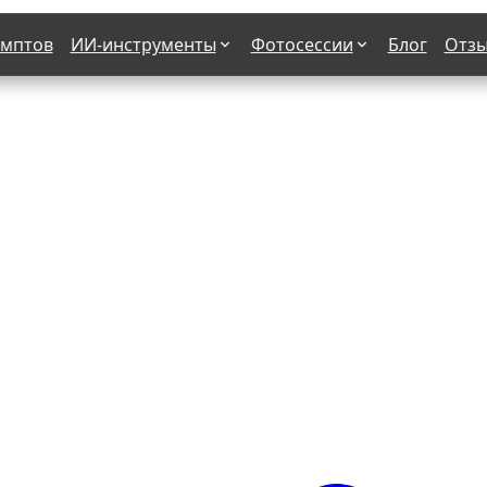
омптов
ИИ-инструменты
Фотосессии
Блог
Отз
Страшные фильмы
В клубе
х
Женская в пиджаке
Деловая женщина в городе
етро
Осень
На даче
н от 50-60 лет
Формула 1
 вампира
В образе гангстера
бря
С мотоциклом