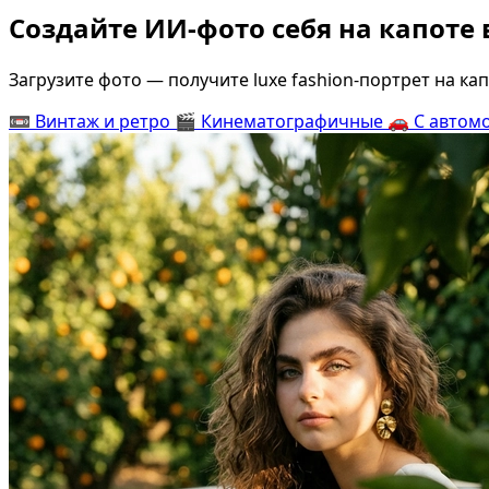
Создайте ИИ-фото себя на капоте
Загрузите фото — получите luxe fashion-портрет на к
📼
Винтаж и ретро
🎬
Кинематографичные
🚗
С автом