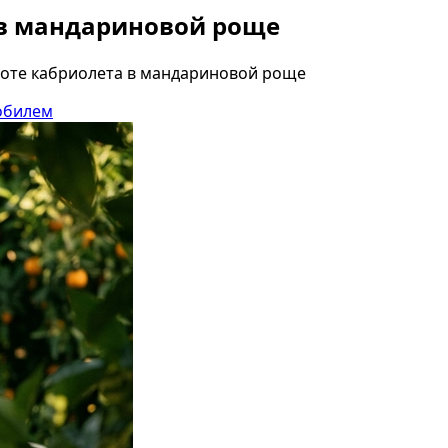
 в мандариновой роще
апоте кабриолета в мандариновой роще
обилем