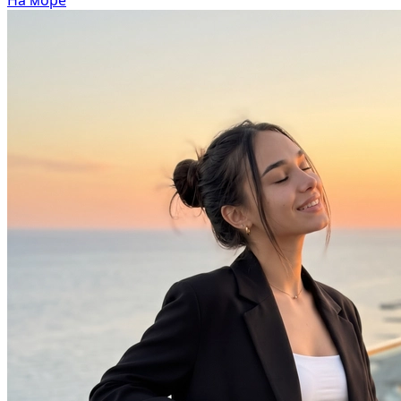
В образе вампира
В образе гангстера
Алиса в Стране чудес
К 1 сентября
С мотоциклом
Для актрисы
В образе ведьмы
Для парикмахера
Показать все
Популярное