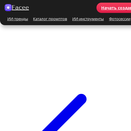
Facee
Начать созда
ИИ-тренды
Каталог промптов
ИИ-инструменты
Фотосессии
Все ИИ-тренды
ПО КАТЕГОРИЯМ
Для женщин
Для мужчин
Парные
Семейные
Бьюти-портрет
Винтаж и ретро
Бежевые и кремовые
Кинематографичные
На природе
На море
Чёрно-белые
Праздники
Поцелуй
Y2K
С автомобилем
С цветами
С животными
Для детей
Все ИИ-инструменты