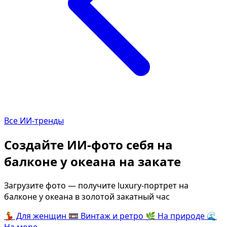
Определить растение
Коллаж из фото
Форма лица
Все фотосессии
В зеркале
В шубе
Страшные фильмы
Хэллоуин
В корсете
В клубе
В свадебном платье
В джинсах
Все ИИ-тренды
Женская в пиджаке
В студии
У ёлки
Деловая женщина в 
Создайте ИИ-фото себя на
На конференции
В стиле ретро
балконе у океана на закате
Осень
Королевская
В школе
На даче
Загрузите фото — получите luxury-портрет на
балконе у океана в золотой закатный час
На подиуме
Для мужчин от 50-60 
💃
Для женщин
📼
Винтаж и ретро
🌿
На природе
🌊
Формула 1
Летний вайб
На море