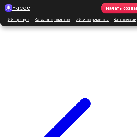
Facee
Начать созда
ИИ-тренды
Каталог промптов
ИИ-инструменты
Фотосессии
Все ИИ-тренды
ПО КАТЕГОРИЯМ
Для женщин
Для мужчин
Парные
Семейные
Бьюти-портрет
Винтаж и ретро
Бежевые и кремовые
Кинематографичные
На природе
На море
Чёрно-белые
Праздники
Поцелуй
Y2K
С автомобилем
С цветами
С животными
Для детей
Все ИИ-инструменты