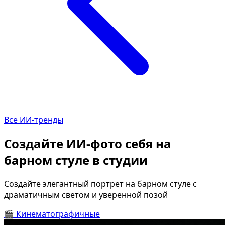
Определить растение
Коллаж из фото
Форма лица
Все фотосессии
В зеркале
В шубе
Страшные фильмы
Хэллоуин
В корсете
В клубе
В свадебном платье
В джинсах
Все ИИ-тренды
Женская в пиджаке
В студии
У ёлки
Деловая женщина в 
Создайте ИИ-фото себя на
На конференции
В стиле ретро
барном стуле в студии
Осень
Королевская
В школе
На даче
Создайте элегантный портрет на барном стуле с
драматичным светом и уверенной позой
На подиуме
Для мужчин от 50-60 
🎬
Кинематографичные
Формула 1
Летний вайб