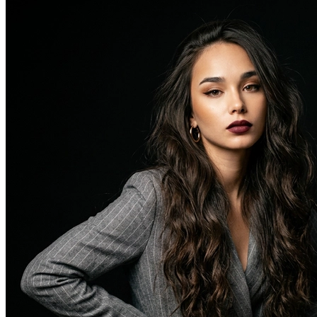
В образе вампира
В образе гангстера
Алиса в Стране чудес
К 1 сентября
С мотоциклом
Для актрисы
В образе ведьмы
Для парикмахера
Показать все
Популярное