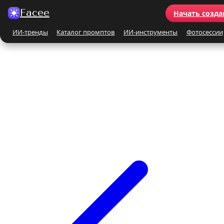
Facee
Начать созда
ИИ-тренды
Каталог промптов
ИИ-инструменты
Фотосессии
Все ИИ-тренды
ПО КАТЕГОРИЯМ
Для женщин
Для мужчин
Парные
Семейные
Бьюти-портрет
Винтаж и ретро
Бежевые и кремовые
Кинематографичные
На природе
На море
Чёрно-белые
Праздники
Поцелуй
Y2K
С автомобилем
С цветами
С животными
Для детей
Все ИИ-инструменты