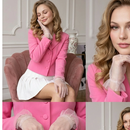
В образе вампира
В образе гангстера
Алиса в Стране чудес
К 1 сентября
С мотоциклом
Для актрисы
В образе ведьмы
Для парикмахера
Показать все
Популярное