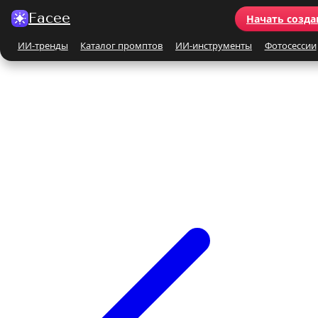
Facee
Начать созда
ИИ-тренды
Каталог промптов
ИИ-инструменты
Фотосессии
Все ИИ-тренды
ПО КАТЕГОРИЯМ
Для женщин
Для мужчин
Парные
Семейные
Бьюти-портрет
Винтаж и ретро
Бежевые и кремовые
Кинематографичные
На природе
На море
Чёрно-белые
Праздники
Поцелуй
Y2K
С автомобилем
С цветами
С животными
Для детей
Все ИИ-инструменты