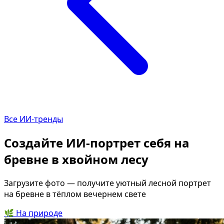
Определить растение
Коллаж из фото
Форма лица
Все фотосессии
В зеркале
В шубе
Страшные фильмы
Хэллоуин
В корсете
В клубе
В свадебном платье
В джинсах
Все ИИ-тренды
Женская в пиджаке
В студии
У ёлки
Деловая женщина в 
Создайте ИИ-портрет себя на
На конференции
В стиле ретро
бревне в хвойном лесу
Осень
Королевская
В школе
На даче
Загрузите фото — получите уютный лесной портрет
на бревне в тёплом вечернем свете
На подиуме
Для мужчин от 50-60 
🌿
На природе
Формула 1
Летний вайб