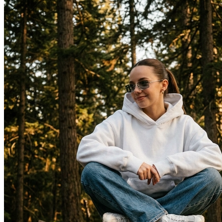
В образе вампира
В образе гангстера
Алиса в Стране чудес
К 1 сентября
С мотоциклом
Для актрисы
В образе ведьмы
Для парикмахера
Показать все
Популярное