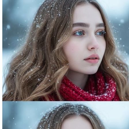
В образе вампира
В образе гангстера
Алиса в Стране чудес
К 1 сентября
С мотоциклом
Для актрисы
В образе ведьмы
Для парикмахера
Показать все
Популярное