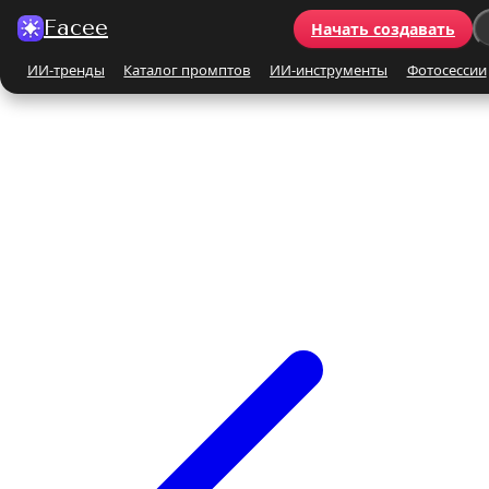
Facee
Начать создавать
ИИ-тренды
Каталог промптов
ИИ-инструменты
Фотосессии
Все ИИ-тренды
ПО КАТЕГОРИЯМ
Для женщин
Для мужчин
Парные
Семейные
Бьюти-портрет
Винтаж и ретро
Бежевые и кремовые
Кинематографичные
На природе
На море
Чёрно-белые
Праздники
Поцелуй
Y2K
С автомобилем
С цветами
С животными
Для детей
Все ИИ-инструменты