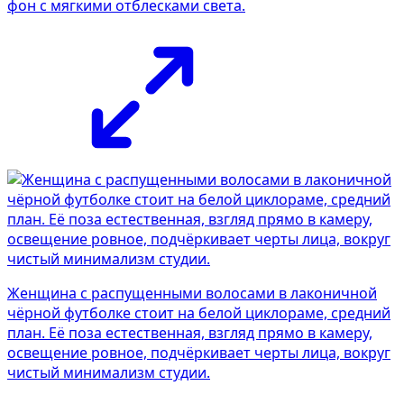
фон с мягкими отблесками света.
Женщина с распущенными волосами в лаконичной
чёрной футболке стоит на белой циклораме, средний
план. Её поза естественная, взгляд прямо в камеру,
освещение ровное, подчёркивает черты лица, вокруг
чистый минимализм студии.