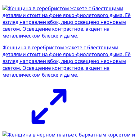
Женщина в серебристом жакете с блестящими
деталями стоит на фоне ярко-фиолетового дыма. Её
взгляд направлен вбок, лицо освещено неоновым
светом. Освещение контрастное, акцент на
металлическом блеске и дыме.