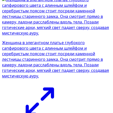
Женщина в элегантном платье глубокого
сапфирового цвета с длинным шлейфом и
серебристым поясом стоит посреди каменной
лестницы старинного замка. Она смотрит прямо в
камеру, ладони расслаблены вдоль тела. Позади
готические арки, мягкий свет падает сверху, создавая
мистическую ауру.