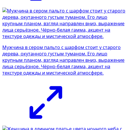
Мужчина в сером пальто с шарфом стоит у старого
дерева, окутанного густым туманом. Его лицо
крупным планом, взгляд направлен вниз, выражение
лица серьёзное. Чёрно-белая гамма, акцент на
текстуре одежды и мистической атмосфере.