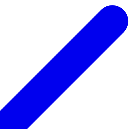
 ведьмы
Для парикмахера