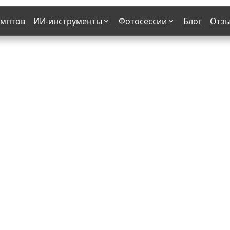
омптов
ИИ-инструменты
Фотосессии
Блог
Отз
Страшные фильмы
В клубе
х
Женская в пиджаке
Деловая женщина в городе
етро
Осень
На даче
н от 50-60 лет
Формула 1
 вампира
В образе гангстера
бря
С мотоциклом