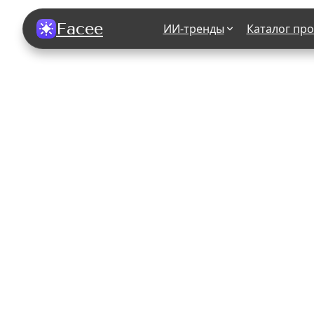
Facee
ИИ-тренды
Каталог пр
Все фотосессии
В зеркале
В шубе
Хэллоуин
В корсете
В свадебном платье
В джинса
В студии
У ёлки
На конференции
В стиле р
Королевская
В школе
На подиуме
Для мужчи
Летний вайб
В образе
Алиса в Стране чудес
К 1 сентя