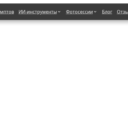
омптов
ИИ-инструменты
Фотосессии
Блог
Отз
Страшные фильмы
В клубе
х
Женская в пиджаке
Деловая женщина в городе
етро
Осень
На даче
н от 50-60 лет
Формула 1
 вампира
В образе гангстера
бря
С мотоциклом