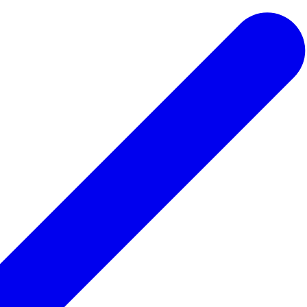
 ведьмы
Для парикмахера