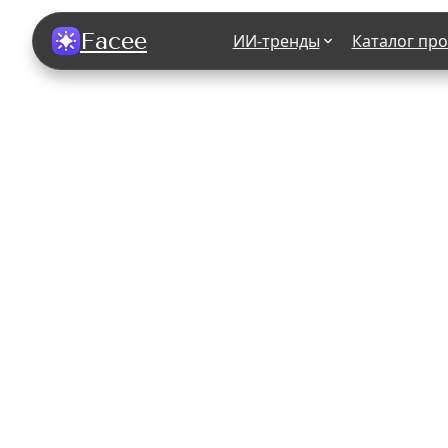
Facee
ИИ-тренды
Каталог пр
Все фотосессии
В зеркале
В шубе
Хэллоуин
В корсете
В свадебном платье
В джинса
В студии
У ёлки
На конференции
В стиле р
Королевская
В школе
На подиуме
Для мужчи
Летний вайб
В образе
Алиса в Стране чудес
К 1 сентя