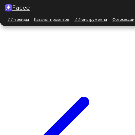
Facee
ИИ-тренды
Каталог промптов
ИИ-инструменты
Фотосессии
Все ИИ-тренды
ПО КАТЕГОРИЯМ
Для женщин
Парные
Бьюти-портрет
Бежевые и кремовые
На природе
Чёрно-белые
Поцелуй
С автомобилем
С животными
Все ИИ-инструменты