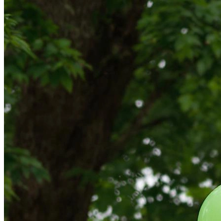
Определить растение
Форма лица
Все фотосессии
В зеркале
Страшные фильмы
В корсете
В свадебном платье
Женская в пиджаке
У ёлки
На конференции
Осень
В школе
На подиуме
Формула 1