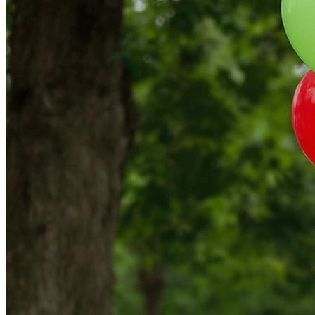
В образе вампира
Алиса в Стране чудес
С мотоциклом
В образе ведьмы
Показать все
Популярное