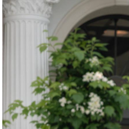
Определить растение
Форма лица
Все фотосессии
В зеркале
Страшные фильмы
В корсете
В свадебном платье
Женская в пиджаке
У ёлки
На конференции
Осень
В школе
На подиуме
Формула 1