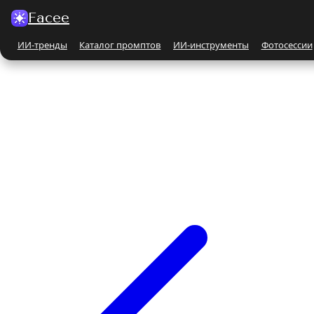
Facee
ИИ-тренды
Каталог промптов
ИИ-инструменты
Фотосессии
Все ИИ-тренды
ПО КАТЕГОРИЯМ
Для женщин
Парные
Бьюти-портрет
Бежевые и кремовые
На природе
Чёрно-белые
Поцелуй
С автомобилем
С животными
Все ИИ-инструменты