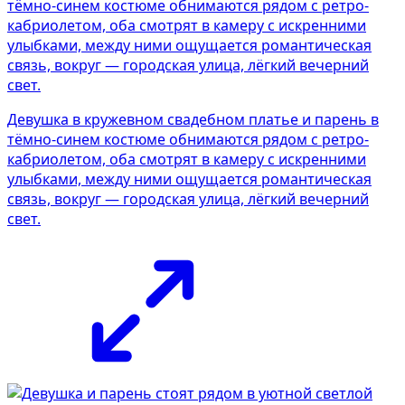
Девушка в кружевном свадебном платье и парень в
тёмно-синем костюме обнимаются рядом с ретро-
кабриолетом, оба смотрят в камеру с искренними
улыбками, между ними ощущается романтическая
связь, вокруг — городская улица, лёгкий вечерний
свет.