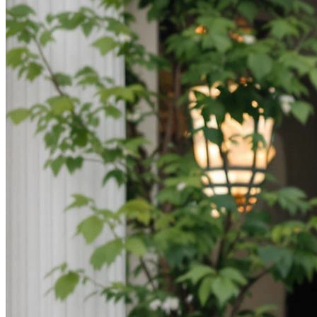
В образе вампира
Алиса в Стране чудес
С мотоциклом
В образе ведьмы
Показать все
Популярное