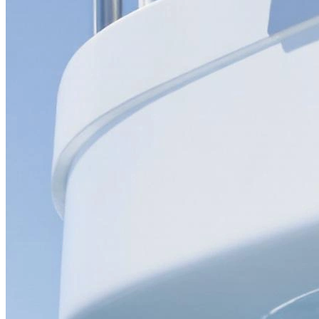
Определить растение
Форма лица
Все фотосессии
В зеркале
Страшные фильмы
В корсете
В свадебном платье
Женская в пиджаке
У ёлки
На конференции
Осень
В школе
На подиуме
Формула 1