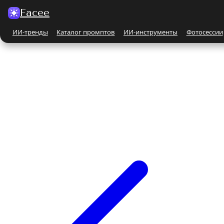
Facee
ИИ-тренды
Каталог промптов
ИИ-инструменты
Фотосессии
Все ИИ-тренды
ПО КАТЕГОРИЯМ
Для женщин
Парные
Бьюти-портрет
Бежевые и кремовые
На природе
Чёрно-белые
Поцелуй
С автомобилем
С животными
Все ИИ-инструменты