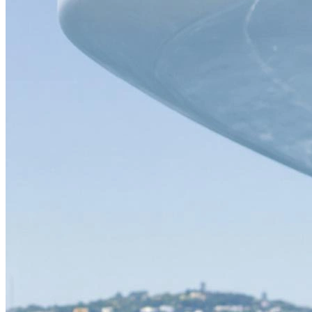
В образе вампира
Алиса в Стране чудес
С мотоциклом
В образе ведьмы
Показать все
Популярное