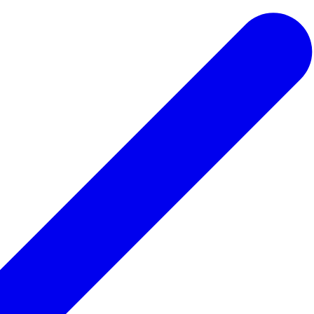
 ведьмы
Для парикмахера