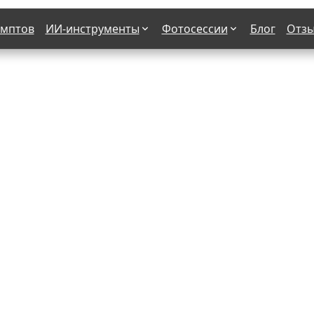
омптов
ИИ-инструменты
Фотосессии
Блог
Отз
Страшные фильмы
В клубе
х
Женская в пиджаке
Деловая женщина в городе
етро
Осень
На даче
н от 50-60 лет
Формула 1
 вампира
В образе гангстера
бря
С мотоциклом