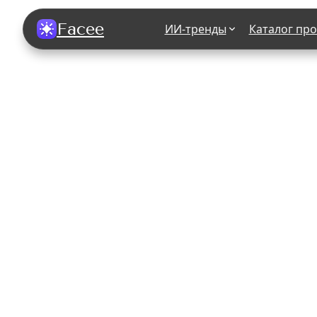
Facee
ИИ-тренды
Каталог пр
Все фотосессии
В зеркале
В шубе
Хэллоуин
В корсете
В свадебном платье
В джинса
В студии
У ёлки
На конференции
В стиле р
Королевская
В школе
На подиуме
Для мужчи
Летний вайб
В образе
Алиса в Стране чудес
К 1 сентя