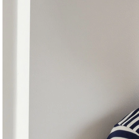
В образе вампира
Алиса в Стране чудес
С мотоциклом
В образе ведьмы
Показать все
Популярное