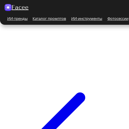
Facee
ИИ-тренды
Каталог промптов
ИИ-инструменты
Фотосессии
Все ИИ-тренды
ПО КАТЕГОРИЯМ
Для женщин
Парные
Бьюти-портрет
Бежевые и кремовые
На природе
Чёрно-белые
Поцелуй
С автомобилем
С животными
Все ИИ-инструменты