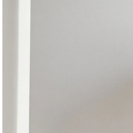
Определить растение
Форма лица
Все фотосессии
В зеркале
Страшные фильмы
В корсете
В свадебном платье
Женская в пиджаке
У ёлки
На конференции
Осень
В школе
На подиуме
Формула 1