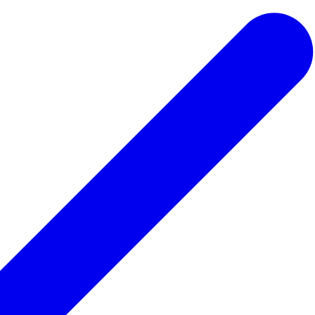
 ведьмы
Для парикмахера