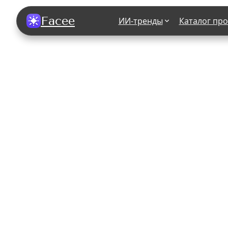
Facee
ИИ-тренды
Каталог пр
Все фотосессии
В зеркале
В шубе
Хэллоуин
В корсете
В свадебном платье
В джинса
В студии
У ёлки
На конференции
В стиле р
Королевская
В школе
На подиуме
Для мужчи
Летний вайб
В образе
Алиса в Стране чудес
К 1 сентя