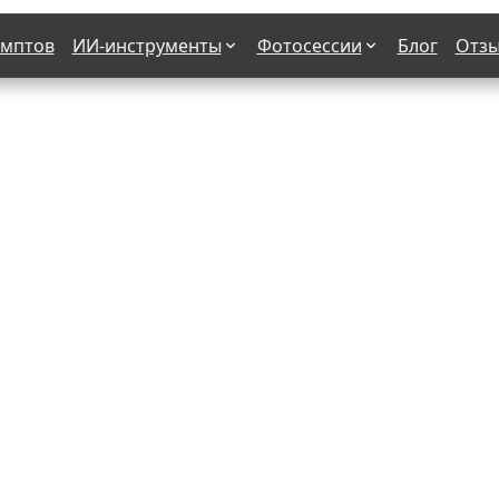
омптов
ИИ-инструменты
Фотосессии
Блог
Отз
Страшные фильмы
В клубе
х
Женская в пиджаке
Деловая женщина в городе
етро
Осень
На даче
н от 50-60 лет
Формула 1
 вампира
В образе гангстера
бря
С мотоциклом