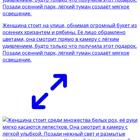
Женщина стоит на улице, обнимая огромный букет из
осенних хризантем и рябины. Её лицо обрамлено
цветами, она смотрит прямо в камеру с лёгким
удивлением, будто только что получила этот подарок.
Позади осенний парк, лёгкий туман создаёт мягкое
освещение.