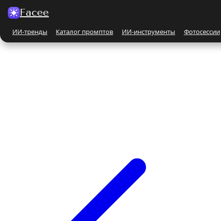
Facee
ИИ-тренды
Каталог промптов
ИИ-инструменты
Фотосессии
Все ИИ-тренды
ПО КАТЕГОРИЯМ
Для женщин
Парные
Бьюти-портрет
Бежевые и кремовые
На природе
Чёрно-белые
Поцелуй
С автомобилем
С животными
Все ИИ-инструменты