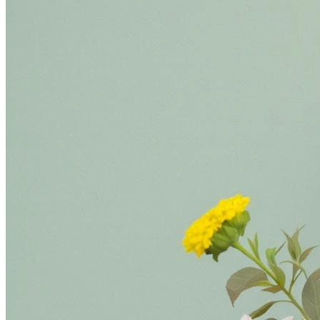
В образе вампира
Алиса в Стране чудес
С мотоциклом
В образе ведьмы
Показать все
Популярное