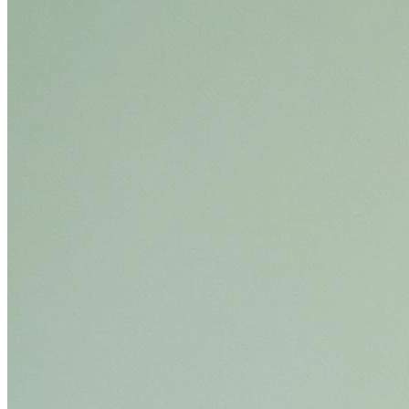
Определить растение
Форма лица
Все фотосессии
В зеркале
Страшные фильмы
В корсете
В свадебном платье
Женская в пиджаке
У ёлки
На конференции
Осень
В школе
На подиуме
Формула 1