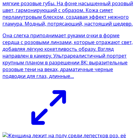
Она слегка приподнимает руками очки в форме
сердца с розовыми линзами, которые отражают свет,
добавляя лёгкую кокетливость образу. Взгляд
направлен в камеру. Ультрареалистичный портрет
крупным планом в разрешении 8K: выразительные
розовые тени на веках, драматичные черные
подводки для глаз, длинные...