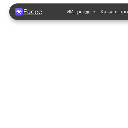
Facee
ИИ-тренды
Каталог пр
Все фотосессии
В зеркале
В шубе
Хэллоуин
В корсете
В свадебном платье
В джинса
В студии
У ёлки
На конференции
В стиле р
Королевская
В школе
На подиуме
Для мужчи
Летний вайб
В образе
Алиса в Стране чудес
К 1 сентя