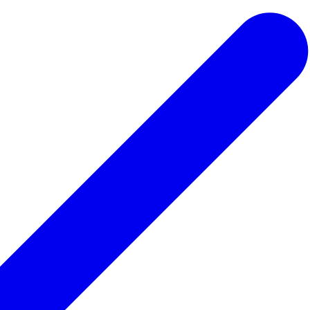
 ведьмы
Для парикмахера