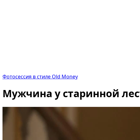
Фотосессия в стиле Old Money
Мужчина у старинной ле