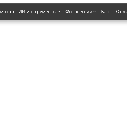
омптов
ИИ-инструменты
Фотосессии
Блог
Отз
Страшные фильмы
В клубе
х
Женская в пиджаке
Деловая женщина в городе
етро
Осень
На даче
н от 50-60 лет
Формула 1
 вампира
В образе гангстера
бря
С мотоциклом