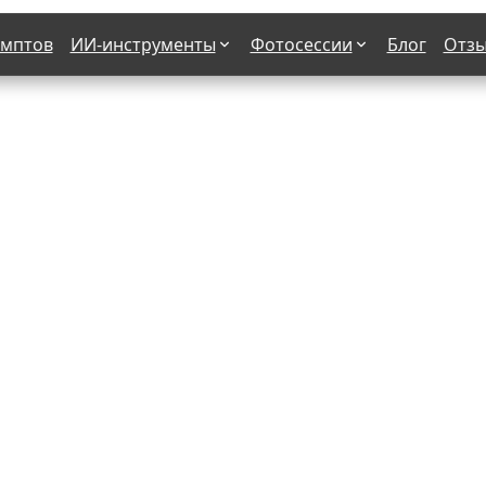
омптов
ИИ-инструменты
Фотосессии
Блог
Отз
Страшные фильмы
В клубе
х
Женская в пиджаке
Деловая женщина в городе
етро
Осень
На даче
н от 50-60 лет
Формула 1
 вампира
В образе гангстера
бря
С мотоциклом