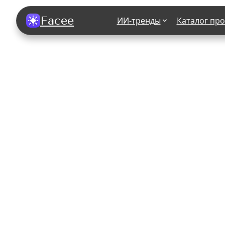
Facee
ИИ-тренды
Каталог пр
Все фотосессии
В зеркале
В шубе
Хэллоуин
В корсете
В свадебном платье
В джинса
В студии
У ёлки
На конференции
В стиле р
Королевская
В школе
На подиуме
Для мужчи
Летний вайб
В образе
Алиса в Стране чудес
К 1 сентя