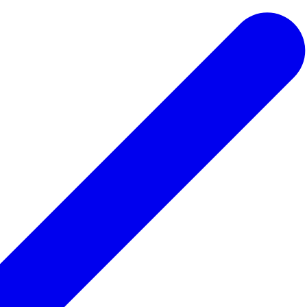
 ведьмы
Для парикмахера