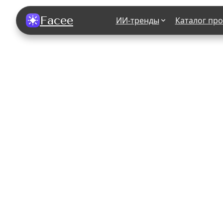
Facee
ИИ-тренды
Каталог пр
Все фотосессии
В зеркале
В шубе
Хэллоуин
В корсете
В свадебном платье
В джинса
В студии
У ёлки
На конференции
В стиле р
Королевская
В школе
На подиуме
Для мужчи
Летний вайб
В образе
Алиса в Стране чудес
К 1 сентя