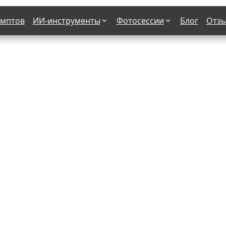
омптов
ИИ-инструменты
Фотосессии
Блог
Отз
Страшные фильмы
В клубе
х
Женская в пиджаке
Деловая женщина в городе
етро
Осень
На даче
н от 50-60 лет
Формула 1
 вампира
В образе гангстера
бря
С мотоциклом