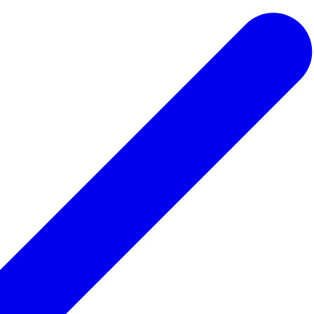
 ведьмы
Для парикмахера