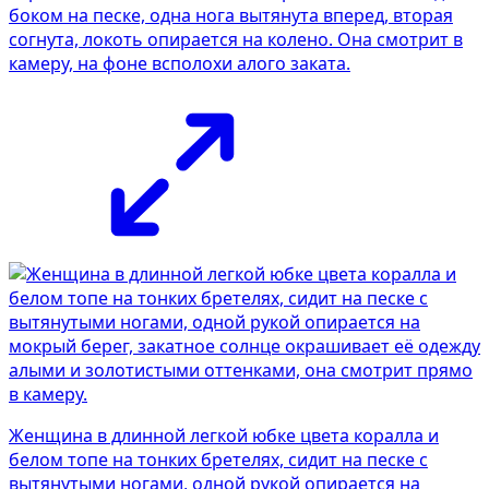
боком на песке, одна нога вытянута вперед, вторая
согнута, локоть опирается на колено. Она смотрит в
камеру, на фоне всполохи алого заката.
Женщина в длинной легкой юбке цвета коралла и
белом топе на тонких бретелях, сидит на песке с
вытянутыми ногами, одной рукой опирается на