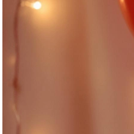
В образе вампира
Алиса в Стране чудес
С мотоциклом
В образе ведьмы
Показать все
Популярное