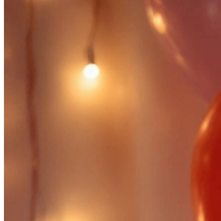
Определить растение
Форма лица
Все фотосессии
В зеркале
Страшные фильмы
В корсете
В свадебном платье
Женская в пиджаке
У ёлки
На конференции
Осень
В школе
На подиуме
Формула 1