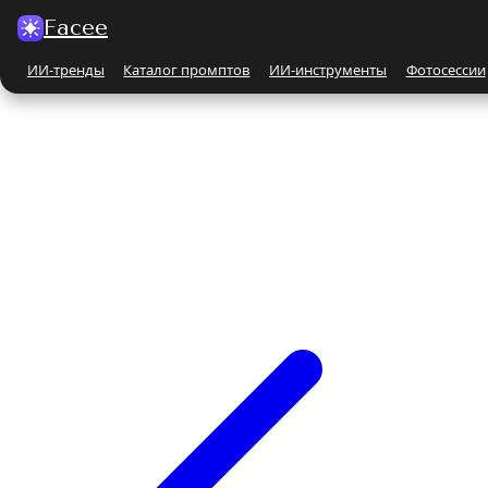
Facee
ИИ-тренды
Каталог промптов
ИИ-инструменты
Фотосессии
Все ИИ-тренды
ПО КАТЕГОРИЯМ
Для женщин
Парные
Бьюти-портрет
Бежевые и кремовые
На природе
Чёрно-белые
Поцелуй
С автомобилем
С животными
Все ИИ-инструменты