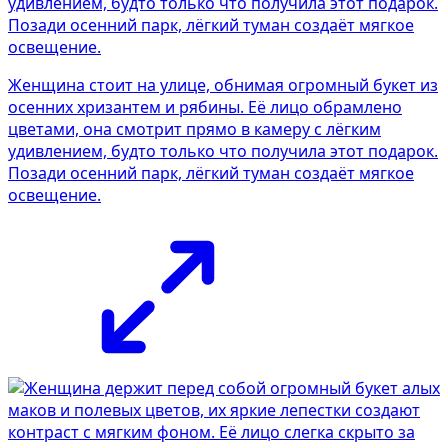
Женщина стоит на улице, обнимая огромный букет из
осенних хризантем и рябины. Её лицо обрамлено
цветами, она смотрит прямо в камеру с лёгким
удивлением, будто только что получила этот подарок.
Позади осенний парк, лёгкий туман создаёт мягкое
освещение.