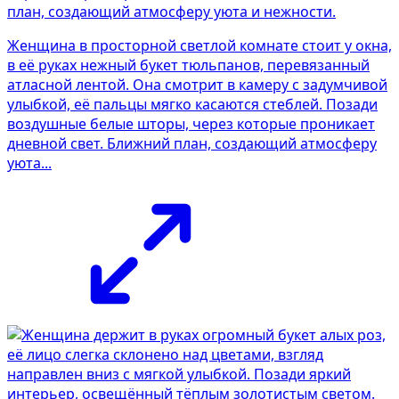
Женщина в просторной светлой комнате стоит у окна,
в её руках нежный букет тюльпанов, перевязанный
атласной лентой. Она смотрит в камеру с задумчивой
улыбкой, её пальцы мягко касаются стеблей. Позади
воздушные белые шторы, через которые проникает
дневной свет. Ближний план, создающий атмосферу
уюта...