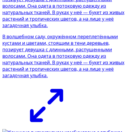
В волшебном саду, окружённом переплетёнными
кустами и цветами, стоящим в тени деревьев,
позирует девушка с длинными, распущенными
волосами. Она одета в потоковую одежду из
натуральных тканей. В руках у неё — букет из живых
растений и тропических цветов, а на лице у неё
загадочная улыбка.