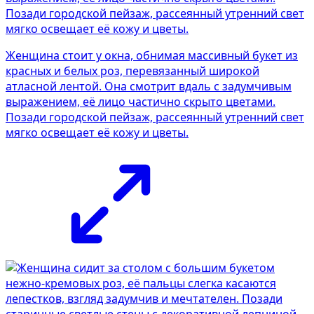
Женщина стоит у окна, обнимая массивный букет из
красных и белых роз, перевязанный широкой
атласной лентой. Она смотрит вдаль с задумчивым
выражением, её лицо частично скрыто цветами.
Позади городской пейзаж, рассеянный утренний свет
мягко освещает её кожу и цветы.