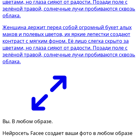
Женщина держит перед собой огромный букет алых
маков и полевых цветов, их яркие лепестки создают
контраст с мягким фоном. Её лицо слегка скрыто за
цветами, но глаза сияют от радости. Позади поле с
зелёной травой, солнечные лучи пробиваются сквозь
облака.
Вы. В любом образе.
Нейросеть Facee создает ваши фото в любом образе