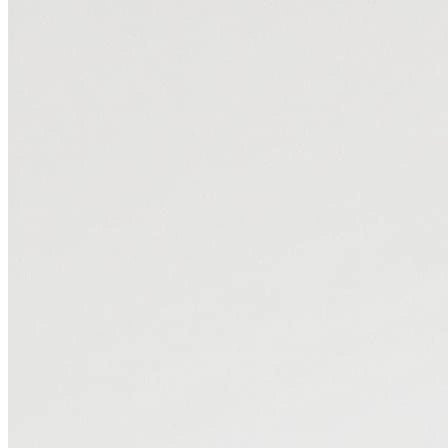
Определить растение
Форма лица
Все фотосессии
В зеркале
Страшные фильмы
В корсете
В свадебном платье
Женская в пиджаке
У ёлки
На конференции
Осень
В школе
На подиуме
Формула 1