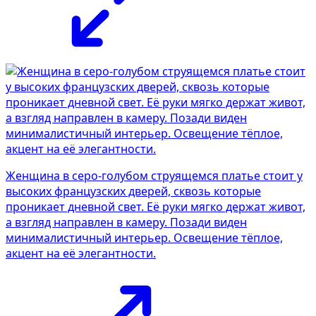
Женщина в серо-голубом струящемся платье стоит у
высоких французских дверей, сквозь которые
проникает дневной свет. Её руки мягко держат живот,
а взгляд направлен в камеру. Позади виден
минималистичный интерьер. Освещение тёплое,
акцент на её элегантности.