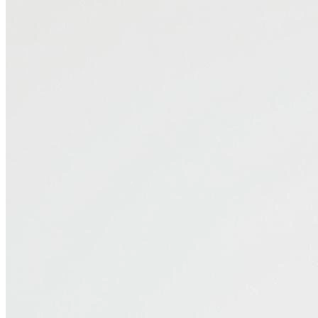
В образе вампира
Алиса в Стране чудес
С мотоциклом
В образе ведьмы
Показать все
Популярное