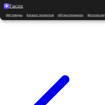
Facee
ИИ-тренды
Каталог промптов
ИИ-инструменты
Фотосессии
Все ИИ-тренды
ПО КАТЕГОРИЯМ
Для женщин
Парные
Бьюти-портрет
Бежевые и кремовые
На природе
Чёрно-белые
Поцелуй
С автомобилем
С животными
Все ИИ-инструменты