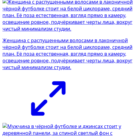
Женщина с распущенными волосами в лаконичной
чёрной футболке стоит на белой циклораме, средний
план. Её поза естественная, взгляд прямо в камеру,
освещение ровное, подчёркивает черты лица, вокруг
чистый минимализм студии.