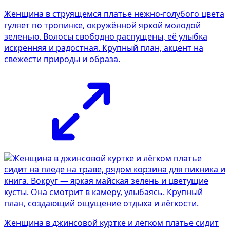
Женщина в струящемся платье нежно-голубого цвета
гуляет по тропинке, окружённой яркой молодой
зеленью. Волосы свободно распущены, её улыбка
искренняя и радостная. Крупный план, акцент на
свежести природы и образа.
Женщина в джинсовой куртке и лёгком платье сидит