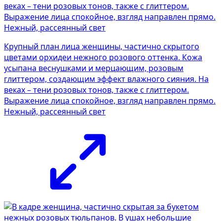
Крупный план лица женщины, частично скрытого
цветами орхидеи нежного розового оттенка. Кожа
усыпана веснушками и мерцающим, розовым
глиттером, создающим эффект влажного сияния. На
веках – тени розовых тонов, также с глиттером.
Выражение лица спокойное, взгляд направлен прямо.
Нежный, рассеянный свет