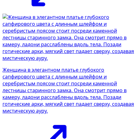
Женщина в элегантном платье глубокого
сапфирового цвета с длинным шлейфом и
серебристым поясом стоит посреди каменной
лестницы старинного замка. Она смотрит прямо в
камеру, ладони расслаблены вдоль тела. Позади
готические арки, мягкий свет падает сверху, создавая
мистическую ауру.