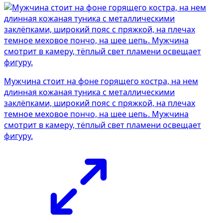
Мужчина стоит на фоне горящего костра, на нем
длинная кожаная туника с металлическими
заклёпками, широкий пояс с пряжкой, на плечах
темное меховое пончо, на шее цепь. Мужчина
смотрит в камеру, тёплый свет пламени освещает
фигуру.