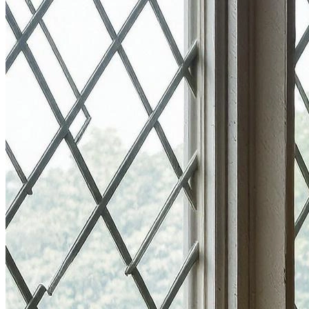
В образе вампира
Алиса в Стране чудес
С мотоциклом
В образе ведьмы
Показать все
Популярное