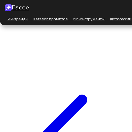
Facee
ИИ-тренды
Каталог промптов
ИИ-инструменты
Фотосессии
Все ИИ-тренды
ПО КАТЕГОРИЯМ
Для женщин
Парные
Бьюти-портрет
Бежевые и кремовые
На природе
Чёрно-белые
Поцелуй
С автомобилем
С животными
Все ИИ-инструменты