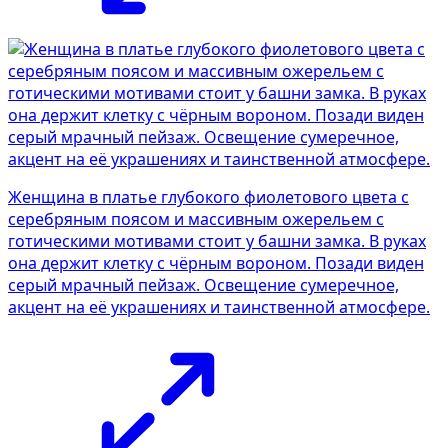
Женщина в платье глубокого фиолетового цвета с
серебряным поясом и массивным ожерельем с
готическими мотивами стоит у башни замка. В руках
она держит клетку с чёрным вороном. Позади виден
серый мрачный пейзаж. Освещение сумеречное,
акцент на её украшениях и таинственной атмосфере.