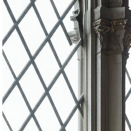
Определить растение
Форма лица
Все фотосессии
В зеркале
Страшные фильмы
В корсете
В свадебном платье
Женская в пиджаке
У ёлки
На конференции
Осень
В школе
На подиуме
Формула 1