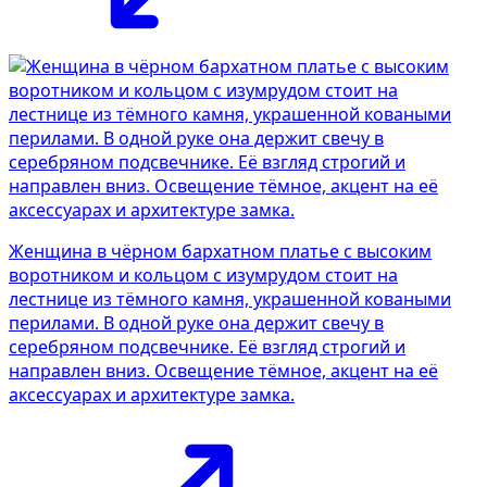
Женщина в чёрном бархатном платье с высоким
воротником и кольцом с изумрудом стоит на
лестнице из тёмного камня, украшенной коваными
перилами. В одной руке она держит свечу в
серебряном подсвечнике. Её взгляд строгий и
направлен вниз. Освещение тёмное, акцент на её
аксессуарах и архитектуре замка.