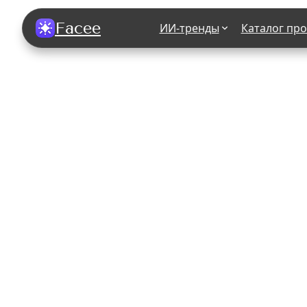
Facee
ИИ-тренды
Каталог пр
Все фотосессии
В зеркале
В шубе
Хэллоуин
В корсете
В свадебном платье
В джинса
В студии
У ёлки
На конференции
В стиле р
Королевская
В школе
На подиуме
Для мужчи
Летний вайб
В образе
Алиса в Стране чудес
К 1 сентя