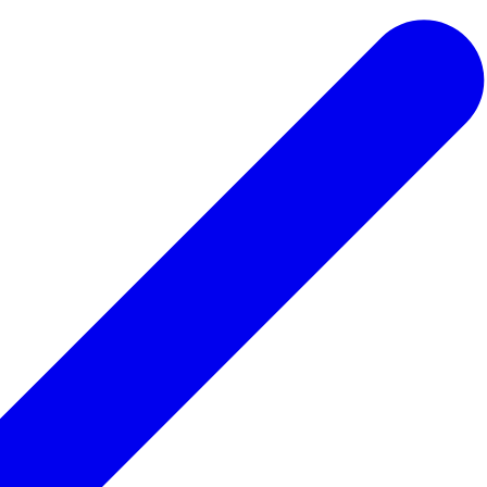
 ведьмы
Для парикмахера