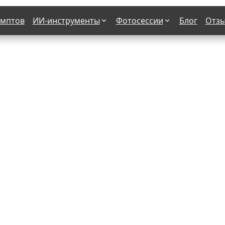
омптов
ИИ-инструменты
Фотосессии
Блог
Отз
Страшные фильмы
В клубе
х
Женская в пиджаке
Деловая женщина в городе
етро
Осень
На даче
н от 50-60 лет
Формула 1
 вампира
В образе гангстера
бря
С мотоциклом