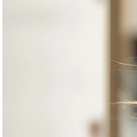
В образе вампира
Алиса в Стране чудес
С мотоциклом
В образе ведьмы
Показать все
Популярное