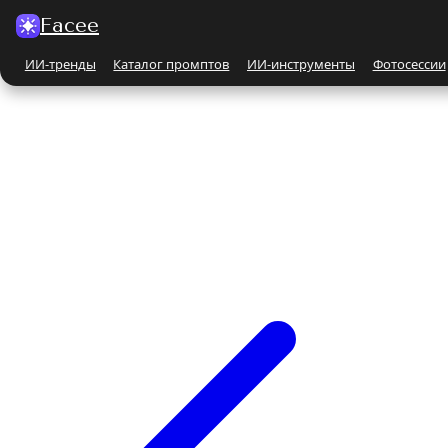
Facee
ИИ-тренды
Каталог промптов
ИИ-инструменты
Фотосессии
Все ИИ-тренды
ПО КАТЕГОРИЯМ
Для женщин
Парные
Бьюти-портрет
Бежевые и кремовые
На природе
Чёрно-белые
Поцелуй
С автомобилем
С животными
Все ИИ-инструменты