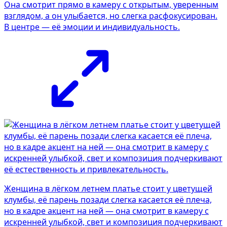
Она смотрит прямо в камеру с открытым, уверенным
взглядом, а он улыбается, но слегка расфокусирован.
В центре — её эмоции и индивидуальность.
Женщина в лёгком летнем платье стоит у цветущей
клумбы, её парень позади слегка касается её плеча,
но в кадре акцент на ней — она смотрит в камеру с
искренней улыбкой, свет и композиция подчеркивают