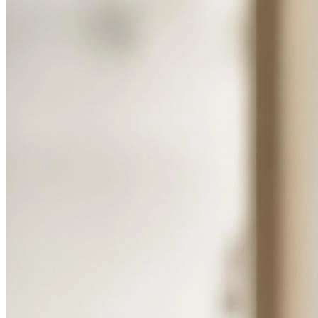
Определить растение
Форма лица
Все фотосессии
В зеркале
Страшные фильмы
В корсете
В свадебном платье
Женская в пиджаке
У ёлки
На конференции
Осень
В школе
На подиуме
Формула 1