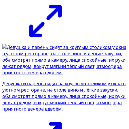
Девушка и парень сидят за круглым столиком у окна в
уютном ресторане, на столе вино и лёгкие закуски,
оба смотрят прямо в камеру, лица спокойные, их руки
лежат рядом, вокруг мягкий тёплый свет, атмосфера
приятного вечера вдвоём.