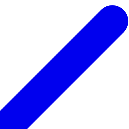
 ведьмы
Для парикмахера