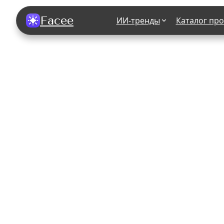
Facee
ИИ-тренды
Каталог пр
Все фотосессии
В зеркале
В шубе
Хэллоуин
В корсете
В свадебном платье
В джинса
В студии
У ёлки
На конференции
В стиле р
Королевская
В школе
На подиуме
Для мужчи
Летний вайб
В образе
Алиса в Стране чудес
К 1 сентя