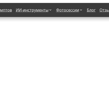
омптов
ИИ-инструменты
Фотосессии
Блог
Отз
Страшные фильмы
В клубе
х
Женская в пиджаке
Деловая женщина в городе
етро
Осень
На даче
н от 50-60 лет
Формула 1
 вампира
В образе гангстера
бря
С мотоциклом