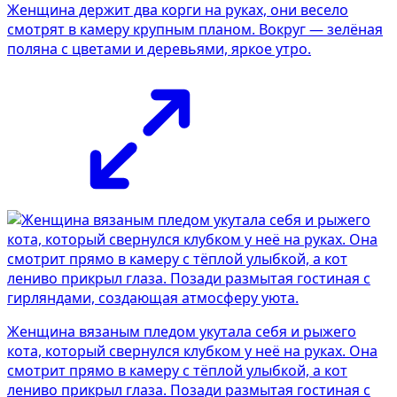
Женщина держит два корги на руках, они весело
смотрят в камеру крупным планом. Вокруг — зелёная
поляна с цветами и деревьями, яркое утро.
Женщина вязаным пледом укутала себя и рыжего
кота, который свернулся клубком у неё на руках. Она
смотрит прямо в камеру с тёплой улыбкой, а кот
лениво прикрыл глаза. Позади размытая гостиная с