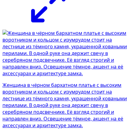
Женщина в чёрном бархатном платье с высоким
воротником и кольцом с изумрудом стоит на
лестнице из тёмного камня, украшенной коваными
перилами. В одной руке она держит свечу в
серебряном подсвечнике. Её взгляд строгий и
направлен вниз. Освещение тёмное, акцент на её
аксессуарах и архитектуре замка.