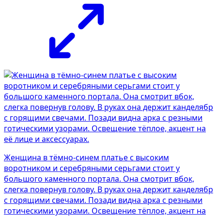
Женщина в тёмно-синем платье с высоким
воротником и серебряными серьгами стоит у
большого каменного портала. Она смотрит вбок,
слегка повернув голову. В руках она держит канделябр
с горящими свечами. Позади видна арка с резными
готическими узорами. Освещение тёплое, акцент на