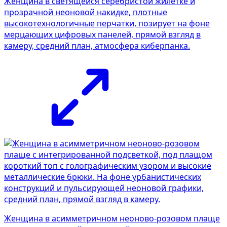
Женщина в светящейся серебристой жилетке и
прозрачной неоновой накидке, плотные
высокотехнологичные перчатки, позирует на фоне
мерцающих цифровых панелей, прямой взгляд в
камеру, средний план, атмосфера киберпанка.
Женщина в асимметричном неоново-розовом плаще