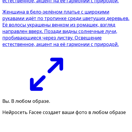
Женщина в бело-зелёном платье с широкими
рукавами идёт по тропинке среди цветущих деревьев.
Её волосы украшены венком из ромашек, взгляд
направлен вверх. Позади видны солнечные лучи,
пробивающиеся через листву. Освещение
естественное, акцент на её гармонии с природой.
Вы. В любом образе.
Нейросеть Facee создает ваши фото в любом образе