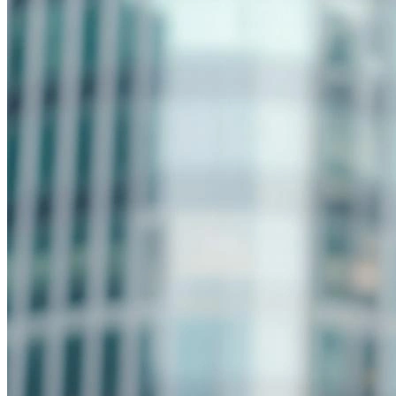
Определить растение
Форма лица
Все фотосессии
В зеркале
Страшные фильмы
В корсете
В свадебном платье
Женская в пиджаке
У ёлки
На конференции
Осень
В школе
На подиуме
Формула 1