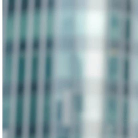
В образе вампира
Алиса в Стране чудес
С мотоциклом
В образе ведьмы
Показать все
Популярное