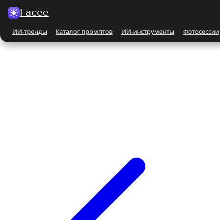
Facee
ИИ-тренды
Каталог промптов
ИИ-инструменты
Фотосессии
Все ИИ-тренды
ПО КАТЕГОРИЯМ
Для женщин
Парные
Бьюти-портрет
Бежевые и кремовые
На природе
Чёрно-белые
Поцелуй
С автомобилем
С животными
Все ИИ-инструменты