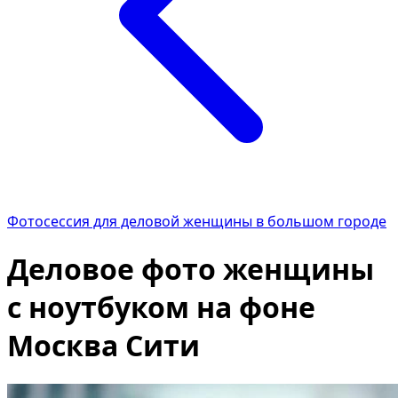
Описание изображения
Улучшить качество фото
Определить цветотип
Мужская причёска
Замена лица
Текст по фото
ИИ-редактор фото
Возраст по фото
Фотосессия для деловой женщины в большом городе
Состарить фото
Деловое фото женщины
Фото в мультяшку
Фото как полароид
с ноутбуком на фоне
Отбелить зубы
Москва Сити
Удалить водяной знак
Календарь из фото