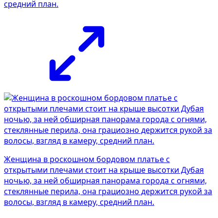
средний план.
Женщина в роскошном бордовом платье с
открытыми плечами стоит на крыше высотки Дубая
ночью, за ней обширная панорама города с огнями,
стеклянные перила, она грациозно держится рукой за
волосы, взгляд в камеру, средний план.