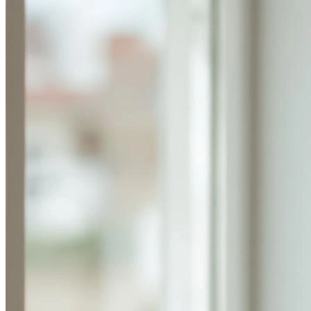
Определить растение
Форма лица
Все фотосессии
В зеркале
Страшные фильмы
В корсете
В свадебном платье
Женская в пиджаке
У ёлки
На конференции
Осень
В школе
На подиуме
Формула 1