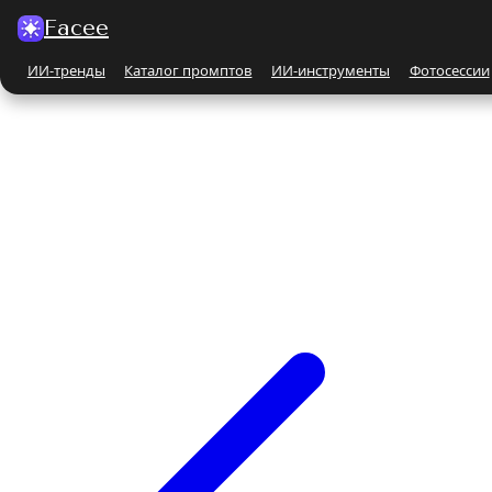
Facee
ИИ-тренды
Каталог промптов
ИИ-инструменты
Фотосессии
Все ИИ-тренды
ПО КАТЕГОРИЯМ
Для женщин
Парные
Бьюти-портрет
Бежевые и кремовые
На природе
Чёрно-белые
Поцелуй
С автомобилем
С животными
Все ИИ-инструменты