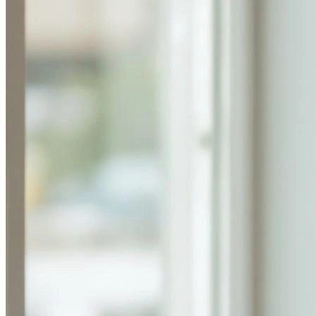
В образе вампира
Алиса в Стране чудес
С мотоциклом
В образе ведьмы
Показать все
Популярное