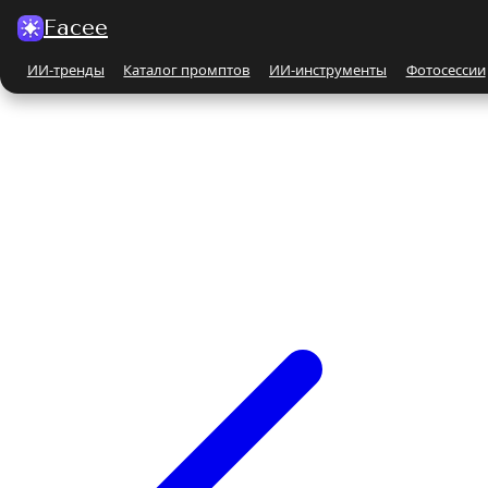
Facee
ИИ-тренды
Каталог промптов
ИИ-инструменты
Фотосессии
Все ИИ-тренды
ПО КАТЕГОРИЯМ
Для женщин
Парные
Бьюти-портрет
Бежевые и кремовые
На природе
Чёрно-белые
Поцелуй
С автомобилем
С животными
Все ИИ-инструменты