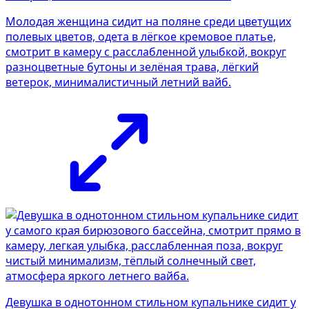
Молодая женщина сидит на поляне среди цветущих
полевых цветов, одета в лёгкое кремовое платье,
смотрит в камеру с расслабленной улыбкой, вокруг
разноцветные бутоны и зелёная трава, лёгкий
ветерок, минималистичный летний вайб.
Девушка в однотонном стильном купальнике сидит у