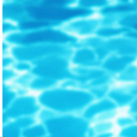
Определить растение
Форма лица
Все фотосессии
В зеркале
Страшные фильмы
В корсете
В свадебном платье
Женская в пиджаке
У ёлки
На конференции
Осень
В школе
На подиуме
Формула 1