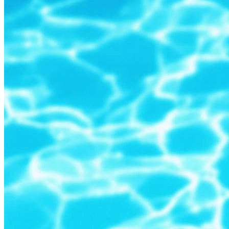
В образе вампира
Алиса в Стране чудес
С мотоциклом
В образе ведьмы
Показать все
Популярное