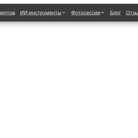
омптов
ИИ-инструменты
Фотосессии
Блог
Отз
Страшные фильмы
В клубе
х
Женская в пиджаке
Деловая женщина в городе
етро
Осень
На даче
н от 50-60 лет
Формула 1
 вампира
В образе гангстера
бря
С мотоциклом