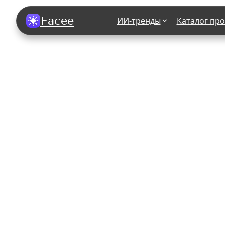
Facee
ИИ-тренды
Каталог пр
Все фотосессии
В зеркале
В шубе
Хэллоуин
В корсете
В свадебном платье
В джинса
В студии
У ёлки
На конференции
В стиле р
Королевская
В школе
На подиуме
Для мужчи
Летний вайб
В образе
Алиса в Стране чудес
К 1 сентя