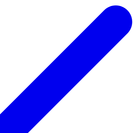
 ведьмы
Для парикмахера