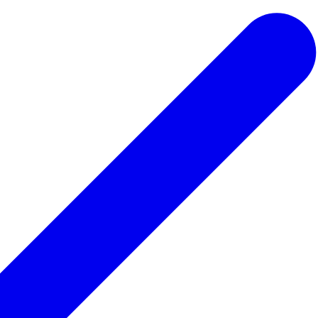
 ведьмы
Для парикмахера