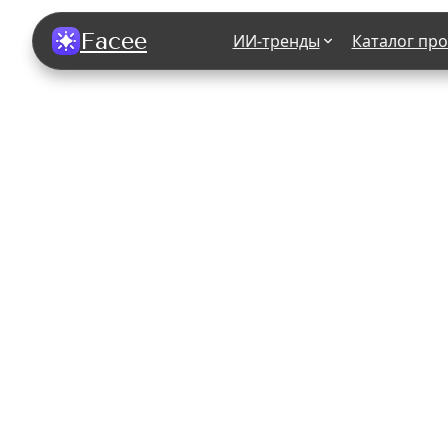
Facee
ИИ-тренды
Каталог пр
Все фотосессии
В зеркале
В шубе
Хэллоуин
В корсете
В свадебном платье
В джинса
В студии
У ёлки
На конференции
В стиле р
Королевская
В школе
На подиуме
Для мужчи
Летний вайб
В образе
Алиса в Стране чудес
К 1 сентя