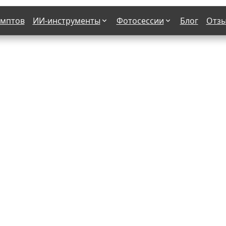
омптов
ИИ-инструменты
Фотосессии
Блог
Отз
Страшные фильмы
В клубе
х
Женская в пиджаке
Деловая женщина в городе
етро
Осень
На даче
н от 50-60 лет
Формула 1
 вампира
В образе гангстера
бря
С мотоциклом