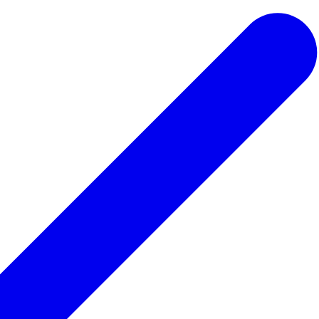
 ведьмы
Для парикмахера