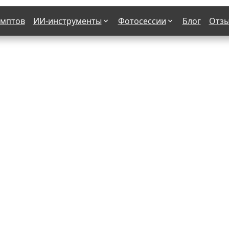
омптов
ИИ-инструменты
Фотосессии
Блог
Отз
Страшные фильмы
В клубе
х
Женская в пиджаке
Деловая женщина в городе
етро
Осень
На даче
н от 50-60 лет
Формула 1
 вампира
В образе гангстера
бря
С мотоциклом