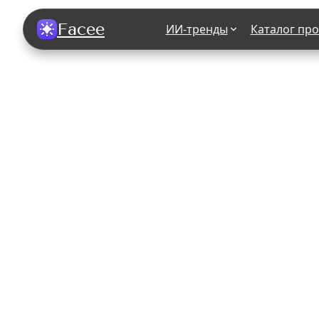
Facee
ИИ-тренды
Каталог пр
Все фотосессии
В зеркале
В шубе
Хэллоуин
В корсете
В свадебном платье
В джинса
В студии
У ёлки
На конференции
В стиле р
Королевская
В школе
На подиуме
Для мужчи
Летний вайб
В образе
Алиса в Стране чудес
К 1 сентя