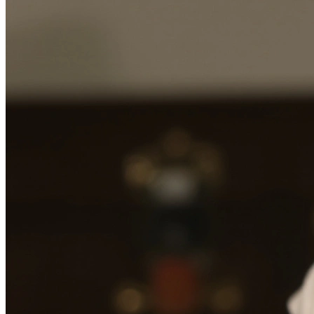
В образе вампира
Алиса в Стране чудес
С мотоциклом
В образе ведьмы
Показать все
Популярное