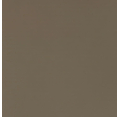
Определить растение
Форма лица
Все фотосессии
В зеркале
Страшные фильмы
В корсете
В свадебном платье
Женская в пиджаке
У ёлки
На конференции
Осень
В школе
На подиуме
Формула 1