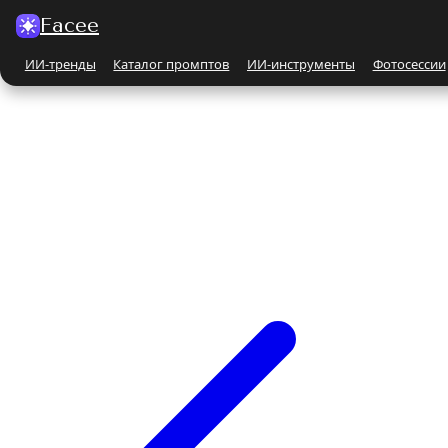
Facee
ИИ-тренды
Каталог промптов
ИИ-инструменты
Фотосессии
Все ИИ-тренды
ПО КАТЕГОРИЯМ
Для женщин
Парные
Бьюти-портрет
Бежевые и кремовые
На природе
Чёрно-белые
Поцелуй
С автомобилем
С животными
Все ИИ-инструменты