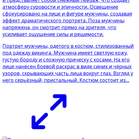
Портрет мужчины, одетого в костюм, стилизованный
под одежду викинга. Мужчина имеет светлую кожу,
густую бороду и сложную прическу с косами. На его
лице нанесен боевой раскрас в виде синих и чёрных
узоров, скрывающих часть лица вокруг глаз. Взгляд у
него серьёзный, пристальный. Костюм состоит из...