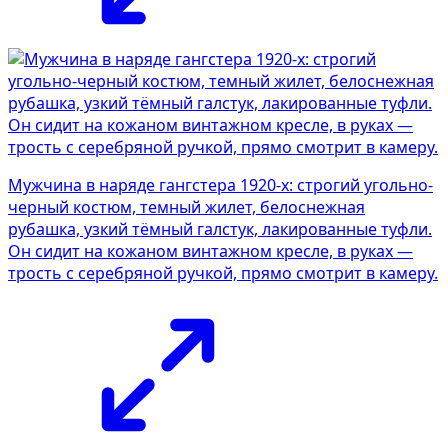
Мужчина в наряде гангстера 1920-х: строгий угольно-
черный костюм, темный жилет, белоснежная
рубашка, узкий тёмный галстук, лакированные туфли.
Он сидит на кожаном винтажном кресле, в руках —
трость с серебряной ручкой, прямо смотрит в камеру.