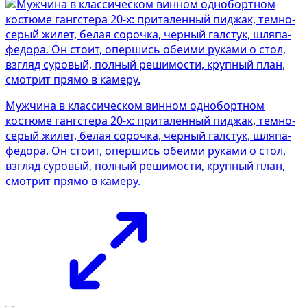
Мужчина в классическом винном однобортном
костюме гангстера 20-х: приталенный пиджак, темно-
серый жилет, белая сорочка, черный галстук, шляпа-
федора. Он стоит, опершись обеими руками о стол,
взгляд суровый, полный решимости, крупный план,
смотрит прямо в камеру.