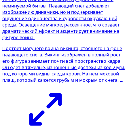
Портрет могучего воина-викинга, стоящего на фоне
падающего снега. Викинг изображен в полный рост,
его фигура занимает почти всё пространство кадра.
Он одет в тяжелые, изношенные доспехи из кольчуги,
под которыми видны следы крови. На нём меховой
плащ, который кажется грубым и мокрым от снега. ...