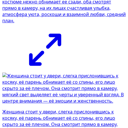
костюме нежно обнимает ее сзади, оба смотрят
прямо в камеру, на их лицах счастливая улыбка,
атмосферa уюта, роскоши и взаимной любви, средний
план.
Женщина стоит у двери, слегка прислонившись к
косяку, её парень обнимает её со спины, его лицо
скрыто за её плечом. Она смотрит прямо в камеру,