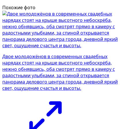
Похожие фото
Двое молодожёнов в современных свадебных
нарядах стоят на крыше высотного небоскрёба,
нежно обнявшись, оба смотрят прямо в камеру с
радостными улыбками, за спиной открывается
панорама делового центра города, дневной яркий
свет, ощущение счастья и высоты.