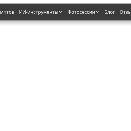
омптов
ИИ-инструменты
Фотосессии
Блог
Отз
Страшные фильмы
В клубе
х
Женская в пиджаке
Деловая женщина в городе
етро
Осень
На даче
н от 50-60 лет
Формула 1
 вампира
В образе гангстера
бря
С мотоциклом