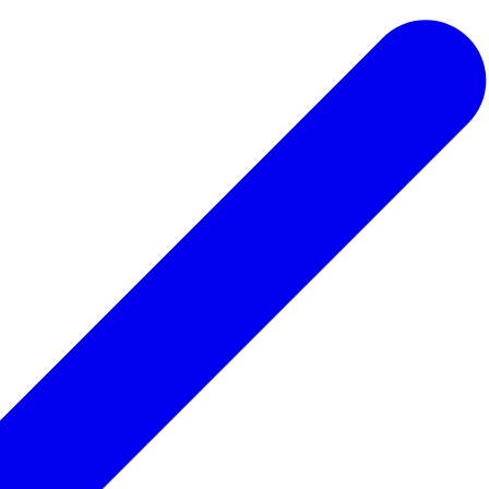
 ведьмы
Для парикмахера