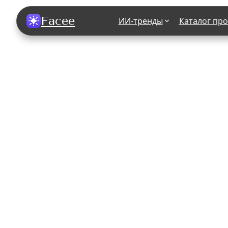
Facee
ИИ-тренды
Каталог пр
Все фотосессии
В зеркале
В шубе
Хэллоуин
В корсете
В свадебном платье
В джинса
В студии
У ёлки
На конференции
В стиле р
Королевская
В школе
На подиуме
Для мужчи
Летний вайб
В образе
Алиса в Стране чудес
К 1 сентя