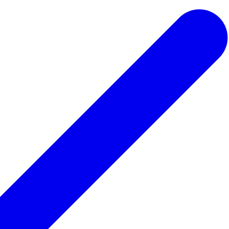
 ведьмы
Для парикмахера