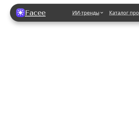
Facee
ИИ-тренды
Каталог пр
Все фотосессии
В зеркале
В шубе
Хэллоуин
В корсете
В свадебном платье
В джинса
В студии
У ёлки
На конференции
В стиле р
Королевская
В школе
На подиуме
Для мужчи
Летний вайб
В образе
Алиса в Стране чудес
К 1 сентя