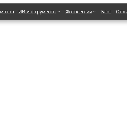
омптов
ИИ-инструменты
Фотосессии
Блог
Отз
Страшные фильмы
В клубе
х
Женская в пиджаке
Деловая женщина в городе
етро
Осень
На даче
н от 50-60 лет
Формула 1
 вампира
В образе гангстера
бря
С мотоциклом