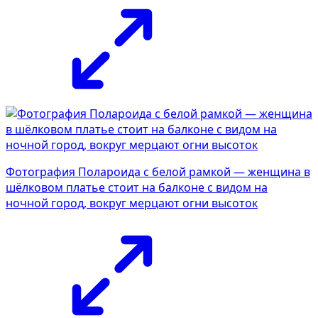
Фотография Полароида с белой рамкой — женщина в
шёлковом платье стоит на балконе с видом на
ночной город, вокруг мерцают огни высоток