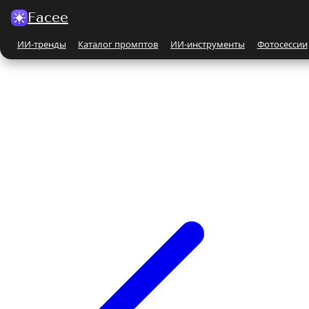
Facee
ИИ-тренды
Каталог промптов
ИИ-инструменты
Фотосессии
Все ИИ-тренды
ПО КАТЕГОРИЯМ
Для женщин
Парные
Бьюти-портрет
Бежевые и кремовые
На природе
Чёрно-белые
Поцелуй
С автомобилем
С животными
Все ИИ-инструменты