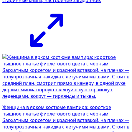
старинные книги, настроение загадочное.
Женщина в ярком костюме вампира: короткое
пышное платье фиолетового цвета с чёрным
бархатным корсетом и красной вставкой, на плечах —
полупрозрачная накидка с летучими мышами. Стоит в