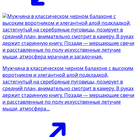
Мужчина в классическом черном балахоне с высоким
воротником и элегантной алой подкладкой,
застегнутый на серебряные пуговицы, позирует в
средний план, внимательно смотрит в камеру. В руках
держит старинную книгу. Позади — мерцающие свечи
и расставленные по полу искусственные летучие
мыши, атмосфера...