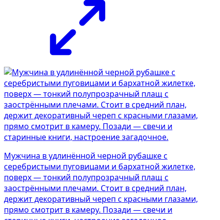
Мужчина в удлинённой черной рубашке с
серебристыми пуговицами и бархатной жилетке,
поверх — тонкий полупрозрачный плащ с
заострёнными плечами. Стоит в средний план,
держит декоративный череп с красными глазами,
прямо смотрит в камеру. Позади — свечи и