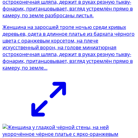
Женщина на заросшей тропе ночью среди кривых
деревьев, одета в длинное платье из бархата чёрного
цвета с оранжевым корсетом, на плече
искусственный ворон, на голове миниатюрная
остроконечная шляпа, держит в руках резную тыкву-
фонарик, пританцовывает, взгляд устремлён прямо в
камеру, по земле...