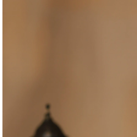
В образе вампира
Алиса в Стране чудес
С мотоциклом
В образе ведьмы
Показать все
Популярное