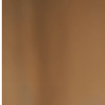
Определить растение
Форма лица
Все фотосессии
В зеркале
Страшные фильмы
В корсете
В свадебном платье
Женская в пиджаке
У ёлки
На конференции
Осень
В школе
На подиуме
Формула 1