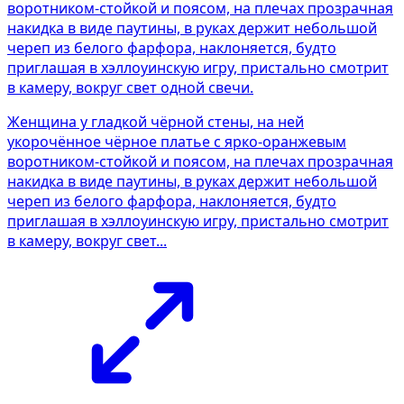
Женщина у гладкой чёрной стены, на ней
укорочённое чёрное платье с ярко-оранжевым
воротником-стойкой и поясом, на плечах прозрачная
накидка в виде паутины, в руках держит небольшой
череп из белого фарфора, наклоняется, будто
приглашая в хэллоуинскую игру, пристально смотрит
в камеру, вокруг свет...