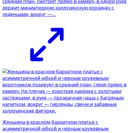
средний план, смотрит прямо в камеру, в одной руке
держит миниатюрную хэллоуинскую корзинку с
леденцами, вокруг —...
Женщина в красном бархатном платье с
асимметричной юбкой и черным кружевным