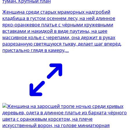
Женщина среди старых мраморных надгробий
кладбища в густом осеннем лесу, на ней длинное
ярко-оранжевое платье с чёрными кружевными
вставками и накидкой в виде паутины, на шее
массивное колье с черепами, она держит в руках
разрезанную светящуюся тыкву, делает шаг вперёд,
пристально глядя в камеру,...